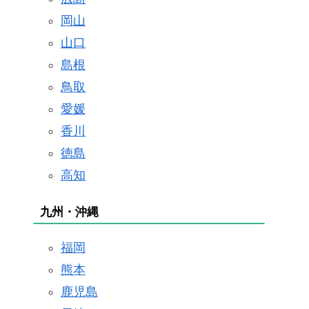
岡山
山口
島根
鳥取
愛媛
香川
徳島
高知
九州・沖縄
福岡
熊本
鹿児島