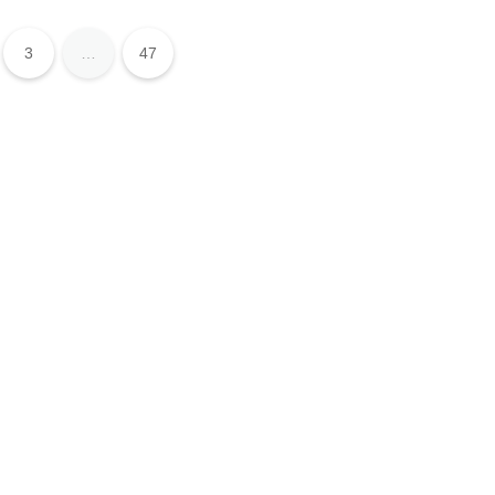
3
…
47