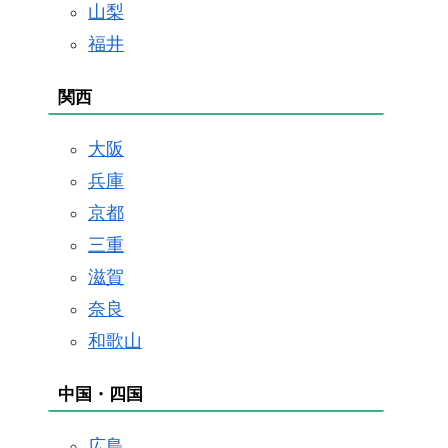
山梨
福井
関西
大阪
兵庫
京都
三重
滋賀
奈良
和歌山
中国・四国
広島