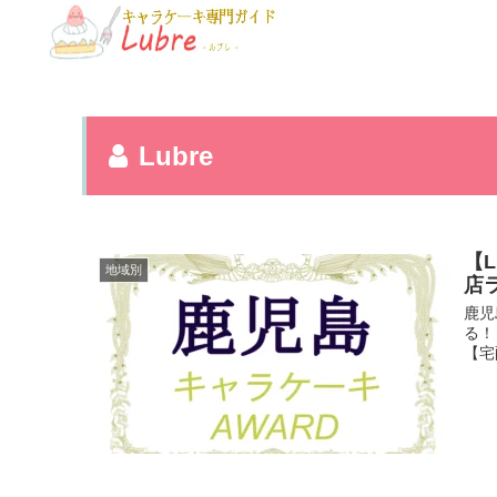
Lubre
【
地域別
店
鹿児
る！
【宅