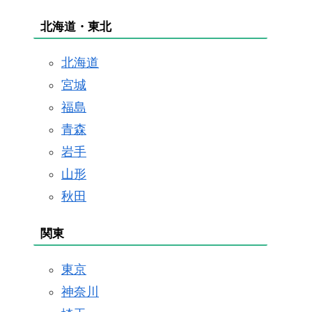
北海道・東北
北海道
宮城
福島
青森
岩手
山形
秋田
関東
東京
神奈川